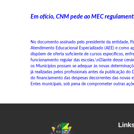
Em ofício, CNM pede ao MEC regulamentaç
No documento assinado pelo presidente da entidade, Pa
Atendimento Educacional Especializado (AEE) e como ap
dispõem de oferta suficiente de cursos específicos, en
funcionamento regular das escolas.\nDiante desse cenár
os Municípios possam se adequar às novas determinaçõe
já realizadas pelos profissionais antes da publicação d
do financiamento das despesas decorrentes das novas e
Entes municipais, sob pena de comprometer outras ações
Link