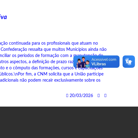
iva
ção continuada para os profissionais que atuam no
 Confederação ressalta que muitos Municípios ainda não
conciliar os períodos de formação com a manutenção do
ros aspectos, a definição de prazo razoável para que
nto e o cômputo das formações, cursos e capacitações
úblicos.\nPor fim, a CNM solicita que a União participe
adicionais não podem recair exclusivamente sobre os
20/03/2026