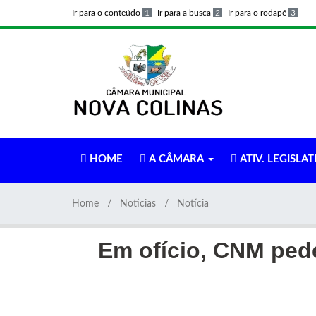
Ir para o conteúdo
1
Ir para a busca
2
Ir para o rodapé
3
HOME
A CÂMARA
ATIV. LEGISLAT
Home
Noticias
Notícia
Em ofício, CNM ped