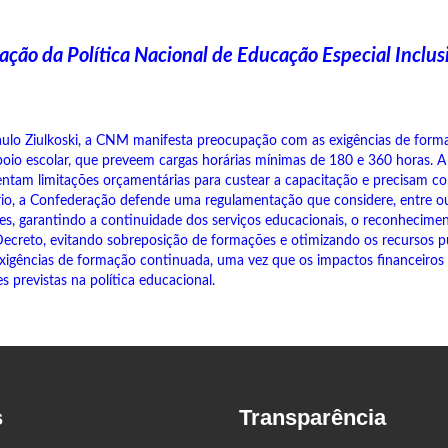
ão da Política Nacional de Educação Especial Inclus
ulo Ziulkoski, a CNM manifesta preocupação com as exigências de forma
oio escolar, que preveem cargas horárias mínimas de 180 e 360 horas. A
frentam limitações orçamentárias para custear a capacitação e precisam 
io, a Confederação defende uma regulamentação que considere, entre out
s, garantindo a continuidade dos serviços educacionais, o reconhecime
o Decreto, evitando sobreposição de formações e otimizando os recursos p
xigências de formação continuada, uma vez que os impactos financeiros 
 previstas na política educacional.
s
Transparência