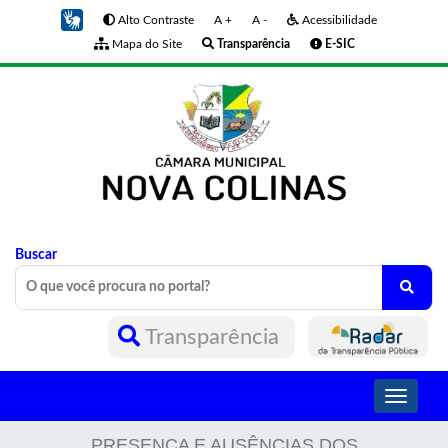
Alto Contraste
A +
A -
Acessibilidade
Mapa do Site
Transparência
E-SIC
Buscar
Transparência
Toggle
navigati
PRESENÇA E AUSÊNCIAS DOS