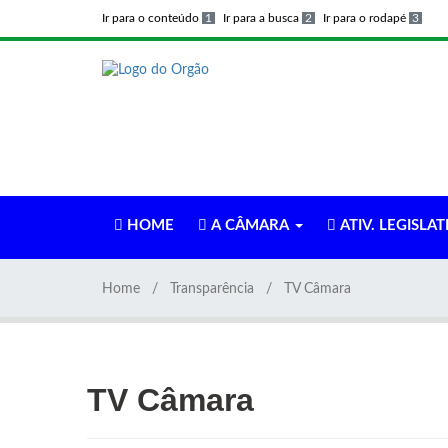
Ir para o conteúdo
1
Ir para a busca
2
Ir para o rodapé
3
HOME
A CÂMARA
ATIV. LEGISLAT
Home
Transparência
TV Câmara
TV Câmara