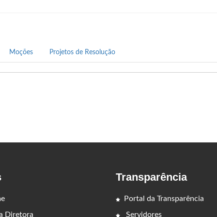
dificuldades enfrentadas pelas família
sua formação e vivência a serviço d
por mais segurança, melhor infraestr
Moções
Projetos de Resolução
Candidato pelo Partido Progressista 
como uma opção de renovação com e
e determinação, ele coloca seu nome
com um município mais organizado, s
s
Transparência
e
Portal da Transparência
 Diretora
Servidores