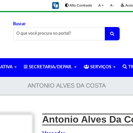
Alto Contraste
A +
A -
Acess
Buscar
LATIVA
SECRETARIA/DEPAR.
SERVIÇOS
TR
ANTONIO ALVES DA COSTA
Antonio Alves Da C