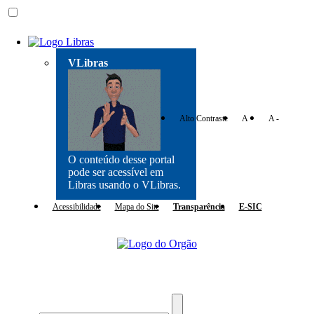
VLibras
Alto Contraste
A +
A -
O conteúdo desse portal
pode ser acessível em
Libras usando o VLibras.
Acessibilidade
Mapa do Site
Transparência
E-SIC