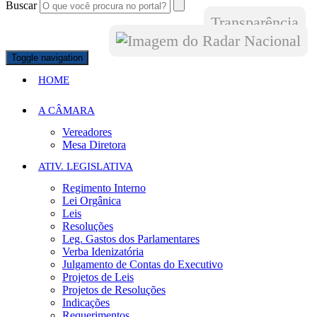
Buscar
Transparência
Toggle navigation
HOME
A CÂMARA
Vereadores
Mesa Diretora
ATIV. LEGISLATIVA
Regimento Interno
Lei Orgânica
Leis
Resoluções
Leg. Gastos dos Parlamentares
Verba Idenizatória
Julgamento de Contas do Executivo
Projetos de Leis
Projetos de Resoluções
Indicações
Requerimentos